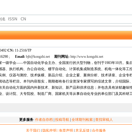
-0492
CN:
11-2516/TP
116290 ;
Email:
bjb@kongzhi.net
期刊网址:
http://www.kongzhi.net
家一级学会——中国自动化学会主办、全国发行的大型刊物，创刊于1983年10月。
感器、执行机构、办公自动化、楼宇自动化、计算机集成制造系统、机电一体化等工
实例、仪器与测控、技术纵横、新品介绍、企业之窗、案例分析、技术讲座、企业专
闻动态等栏目。本刊内容殷实，期期都有各行业资深专家撰写的综述文章，介绍国际
有关自动化方面的国内外新技术、新知识、新产品和供求信息；并包含具有浓郁趣味
业、设计院、大专院校、制造厂商、国家机关等从事自动化专业的单位部门及其科研
更多服务
:
作者自存档
|
投稿导航
|
全球期刊检索
|
查找审稿人
关于我们
|
隐私申明 | 免责声明
|
意见反馈
|
合作服务