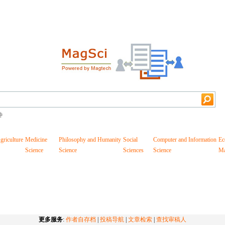
种
griculture
Medicine
Philosophy and Humanity
Social
Computer and Information
Ec
Science
Science
Sciences
Science
Ma
更多服务
:
作者自存档
|
投稿导航
|
文章检索
|
查找审稿人