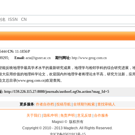
-5444
CN:
11-1856/P
889295;
Email:
acta@igsnrr.ac.cn
期刊网址:
http://www.geog.com.cn
登能反映地理学最高学术水平的最新研究成果，地理学与相邻学科的综合研究进展，
较大应用价值的地理科学论文，欢迎国内外地理学者将理论水平高，研究方法新，应用前
总目录(www.geog.com.cn)欢迎查阅。
址:
http://159.226.115.27:8080/journalx/authorLogOn.action?mag_Id=5
更多服务
:
作者自存档
|
投稿导航
|
全球期刊检索
|
查找审稿人
关于我们
|
隐私申明 | 免责声明
|
意见反馈
|
合作服务
Magsci © 版权所有
Copyright © 2010 - 2013 Magtech. All Rights Reserved.
京ICP备05021913号-15