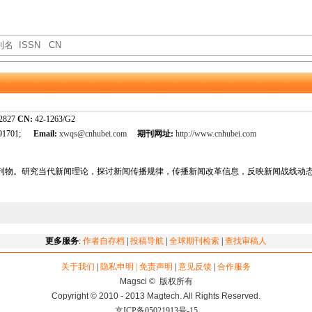
-2827
CN:
42-1263/G2
791701;
Email:
xwqs@cnhubei.com
期刊网址:
http://www.cnhubei.com
刊物。研究当代新闻理论，探讨新闻传播规律，传播新闻改革信息，反映新闻战线动
更多服务
:
作者自存档
|
投稿导航
|
全球期刊检索
|
查找审稿人
关于我们
|
隐私申明 | 免责声明
|
意见反馈
|
合作服务
Magsci © 版权所有
Copyright © 2010 - 2013 Magtech. All Rights Reserved.
京ICP备05021913号-15