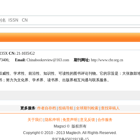
-235X
CN:
21-1035/G2
173406;
Email:
Chinabookreview@163.com
期刊网址:
http://www.cbr.org.cn
权威性、学术性、前沿性、知识性、可读性的图书评论刊物。它的宗旨是：大张旗鼓
书；努力为文化界、学术界、读书界、出版界相互沟通与联系服务。
更多服务
:
作者自存档
|
投稿导航
|
全球期刊检索
|
查找审稿人
关于我们
|
隐私申明 | 免责声明
|
意见反馈
|
合作服务
Magsci © 版权所有
Copyright © 2010 - 2013 Magtech. All Rights Reserved.
京ICP备05021913号-15