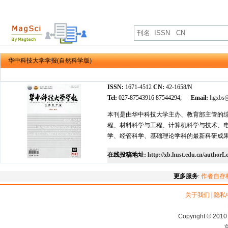
华中科技大学学报(自然科学版)
ISSN:
1671-4512
CN:
42-1658/N
Tel:
027-87543916 87544294;
Email:
hgxbs@
本刊是由华中科技大学主办、教育部主管的综
程、材料科学与工程、计算机科学与技术、
学、经管科学、基础理论学科的最新科研成
在线投稿地址:
http://xb.hust.edu.cn/authorL
更多服务
:
作者自存
关于我们
|
隐私
Copyright © 2010 
京