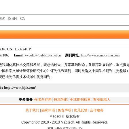
-9348
CN:
11-3724/TP
767186;
Email:
kwcoltd@public.bta.net.cn
期刊网址:
http://www.compusimu.com
进我国仿真技术交流和发展，既总结过去、探索基础理论，又跟踪发展前沿，重点报
被《中国科学文献计量评价研究中心》评为优秀期刊。同时被选入中国学术期刊（光盘版
现已成为仿真技术领域中优秀期刊。
址:
http://www.jsjfz.com/
更多服务
:
作者自存档
|
投稿导航
|
全球期刊检索
|
查找审稿人
关于我们
|
隐私申明 | 免责声明
|
意见反馈
|
合作服务
Magsci © 版权所有
Copyright © 2010 - 2013 Magtech. All Rights Reserved.
京ICP备05021913号-15